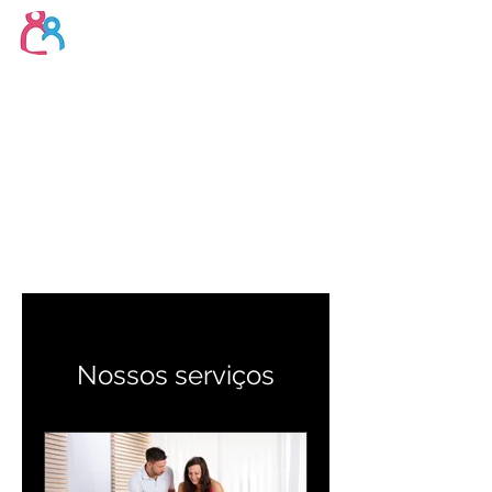
Conheça o
"Uber" dos
Cuidadores e
Enfermeiros para
Idosos
Nossos serviços